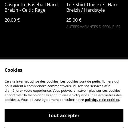
Casquette Baseball Hard
Tee-Shirt Unisexe - Hard
Breizh - Celtic Rage
Breizh / Hardstyle
20,00 €
25,00 €
AUTRES VARIANTES DISPONIBLES
Cookies
Contactez-nous
Conditions
Politique de
Politique de cookies
Ce site Internet utilise des cookies. Les cookies sont de petits fichiers qui
confidentialité
nous aident à comprendre comment vous utilisez nos services afin
d'améliorer votre expérience. Vous pouvez en savoir plus sur ces cookies
et contrôler la façon dont ils sont utilisés en cliquant sur « Paramètres des
cookies ». Vous pouvez également consulter notre
politique de cookies
.
Tout accepter
©
2026
HARD BREIZH