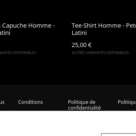
à Capuche Homme -
Tee-Shirt Homme - Pet
tini
Latini
25,00 €
IANTES DISPONIBLES
AUTRES VARIANTES DISPONIBLES
us
Conditions
Politique de
Politiq
confidentialité