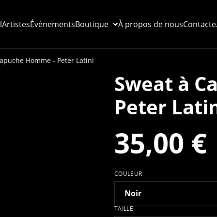
l
Artistes
Évènements
Boutique
À propos de nous
Contacte
apuche Homme - Peter Latini
Sweat à C
Peter Lati
35,00 €
COULEUR
TAILLE