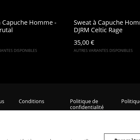
à Capuche Homme -
Sweat à Capuche Hom
rutal
DJRM Celtic Rage
35,00 €
IANTES DISPONIBLES
AUTRES VARIANTES DISPONIBLES
us
Conditions
Politique de
Politiq
confidentialité