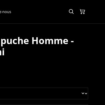
z-nous
apuche Homme -
ni