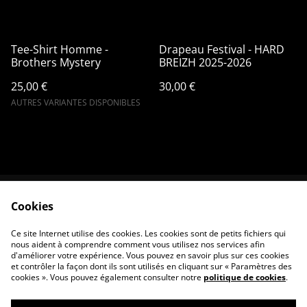
Tee-Shirt Homme -
Drapeau Festival - HARD
Brothers Mystery
BREIZH 2025-2026
25,00 €
30,00 €
AUTRES VARIANTES DISPONIBLES
Cookies
Contactez-nous
Conditions
Politique de
Politique de cookies
Ce site Internet utilise des cookies. Les cookies sont de petits fichiers qui
confidentialité
nous aident à comprendre comment vous utilisez nos services afin
d'améliorer votre expérience. Vous pouvez en savoir plus sur ces cookies
et contrôler la façon dont ils sont utilisés en cliquant sur « Paramètres des
cookies ». Vous pouvez également consulter notre
politique de cookies
.